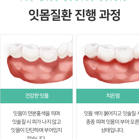
잇몸질환 진행 과정
건강한 잇몸
치은염
잇몸이 연분홍색을 띄며
잇몸 색이 붉어지고 잇솔질 
잇솔질 시 피가 나지 않고
종종 피며 잇몸이 부어 오
잇몸이 단단하며 부어있지
상태입니다.
않습니다.