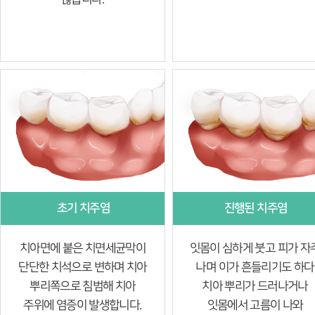
초기 치주염
진행된 치주염
치아면에 붙은 치면세균막이
잇몸이 심하게 붓고 피가 자
단단한 치석으로 변하며 치아
나며 이가 흔들리기도 하다
뿌리쪽으로 침범해 치아
치아 뿌리가 드러나거나
주위에 염증이 발생합니다.
잇몸에서 고름이 나와