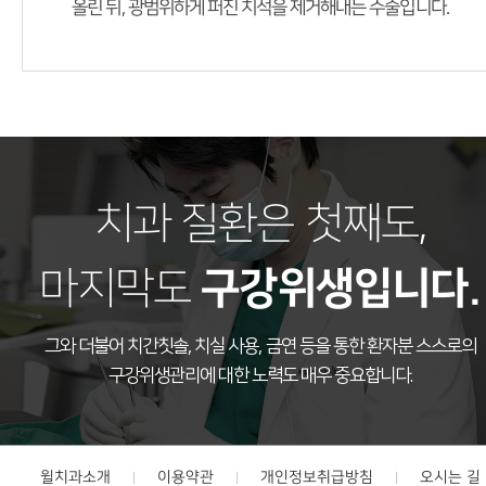
올린 뒤,
광범위하게 퍼진 치석을 제거해내는 수술입니다.
치과 질환은 첫째도,
구강위생입니다.
마지막도
그와 더불어 치간칫솔, 치실 사용, 금연 등을 통한 환자분 스스로의
구강위생관리에 대한 노력도 매우 중요합니다.
윌치과소개
이용약관
개인정보취급방침
오시는 길
|
|
|