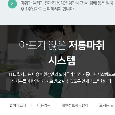
마취가 풀리기 전까지 음식은 삼가시고 술, 담배 등은 발치
8
후 1주일까지는 피하셔야 합니다.
저통마취
아프지 않은
시스템
THE 윌치과는 나승훈 원장만의 노하우가 담긴 저통마취 시스템으
환자분들이 편안하게 치료 받으실 수 있도록 언제나 노력합니다.
윌치과소개
이용약관
개인정보취급방침
오시는 길
|
|
|